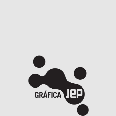
Estúdio Gazeta - EducarES 2025
Projetos Especiais