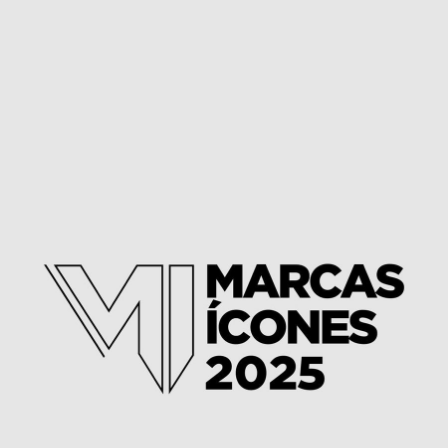
Embalagens Doceria do Léo
Projetos Especiais